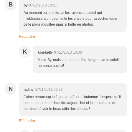
B
by
07/11/2013 10:21
Au moment où je te lis j'ai les rayons du soleil qui
m'éblouissent un peu : je te les envoie pour assécher toute
cette page mouillée mais si belle en photos.
Répondre
K
kinekelly
07/11/2013 13:00
Merci By, mais la route doit être longue car le soleil
ne perce pas ici!
N
naline
07/11/2013 06:33
J'aime beaucoup ta façon de décrire l'automne. J'espère qu'il
sera un peu moins humide aujourd'hui et je te souhaite de
continuer à voir le beau côté des choses !
Répondre