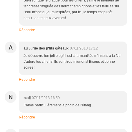
Bien sur que je craque pour les chiens, j'aime le moment de
tendresse fatiguée des deux champignons et les feuilles sur
l'eau m'ont toujours inspirées, par ici, le temps est plutôt
beau...entre deux averses!
Répondre
A
au 3, rue des p'tits gâteaux
07/11/2013 17:12
Je découvre ton joli blog! Il est charmant! Je m'inscris à ta NL!
J'adore tes chiens! Ils sont trop mignons! Bisous et bonne
soirée!
Répondre
N
nedj
07/11/2013 16:59
J'aime particulièrement la photo de l'étang ....
Répondre