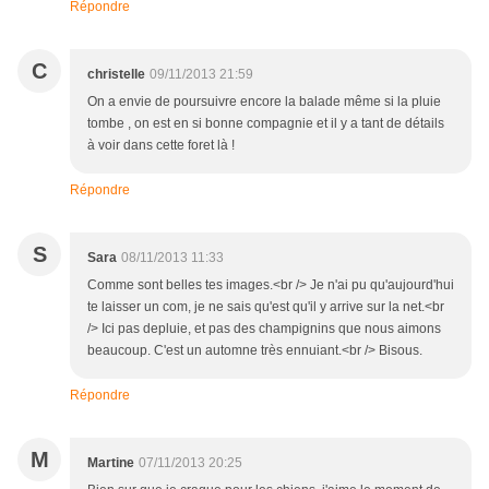
Répondre
C
christelle
09/11/2013 21:59
On a envie de poursuivre encore la balade même si la pluie
tombe , on est en si bonne compagnie et il y a tant de détails
à voir dans cette foret là !
Répondre
S
Sara
08/11/2013 11:33
Comme sont belles tes images.<br /> Je n'ai pu qu'aujourd'hui
te laisser un com, je ne sais qu'est qu'il y arrive sur la net.<br
/> Ici pas depluie, et pas des champignins que nous aimons
beaucoup. C'est un automne très ennuiant.<br /> Bisous.
Répondre
M
Martine
07/11/2013 20:25