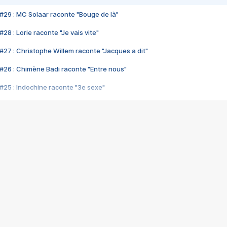
#29 : MC Solaar raconte "Bouge de là"
28 : Lorie raconte "Je vais vite"
#27 : Christophe Willem raconte "Jacques a dit"
#26 : Chimène Badi raconte "Entre nous"
#25 : Indochine raconte "3e sexe"
#24 : Zaho raconte "C'est chelou"
#23 : Patrick Bruel raconte "Au café des délices"
#22 : Kyo raconte "Le chemin"
#21 : Nolwenn Leroy raconte "Cassé"
#20 : Patrick Hernandez raconte "Born to be alive"
#19 : Lorie raconte "Près de moi"
#18 : Michael Jones raconte "A nos actes manqués" (avec Jean-Jacque