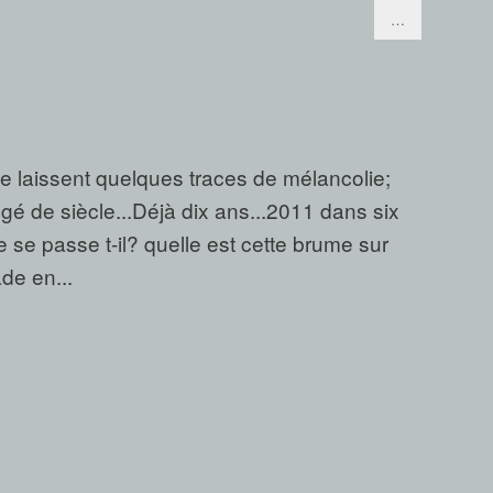
…
e laissent quelques traces de mélancolie;
é de siècle...Déjà dix ans...2011 dans six
ue se passe t-il? quelle est cette brume sur
de en...