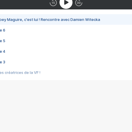
bey Maguire, c'est lui ! Rencontre avec Damien Witecka
e 6
e 5
e 4
e 3
s créatrices de la VF !
e 2
e 1
e Mektoub My Love arrive enfin ! Rencontre avec Shaïn Boumedine et Sal
i : après Toni en famille
elle réalise le bouleversant Dites lui que je l'aime