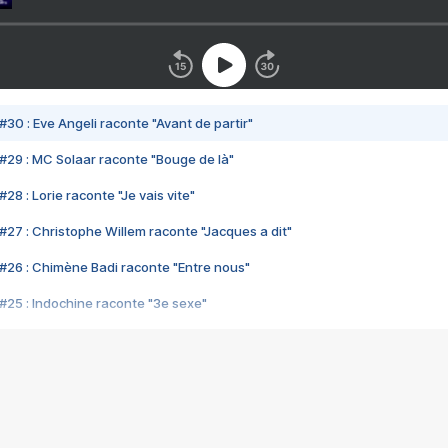
#30 : Eve Angeli raconte "Avant de partir"
#29 : MC Solaar raconte "Bouge de là"
28 : Lorie raconte "Je vais vite"
#27 : Christophe Willem raconte "Jacques a dit"
#26 : Chimène Badi raconte "Entre nous"
#25 : Indochine raconte "3e sexe"
#24 : Zaho raconte "C'est chelou"
#23 : Patrick Bruel raconte "Au café des délices"
#22 : Kyo raconte "Le chemin"
#21 : Nolwenn Leroy raconte "Cassé"