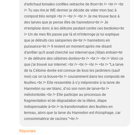
d'artichaut tomates confites vetraiche de thon<br /> <br /> <br
/> Tu vas rire,le WE dernier je décide de vider mon bac à
compost très rempli.<br /> <br /> <br /> Je me trouve face à
des larves que je pense être de hannetons<br /> Je
m'emploie donc à les détruire pestant contre ces bestioles<br
/> Un de mes fils passe par là et m'interroge je lui explique
que je détruits ces saloperies de<br /> hannetons en
puissance<br /> Il revient un moment après me disant
d'arrêter qu'il avait cherché sur internet que j'étais entrain<br
/> de détruire des cétoines dorées<br /> <br /> <br /> Voici ce
que j'ai trouvé sur internet :<br /> <br /> <br /> <br /> "La larve
de la Cétoine dorée est connue de tous les jardiniers (sauf
moi) car on la trouve<br /> couramment dans les composts de
feuilles.<br /> Elle ressemble à s’y méprendre à la larve de
Hanneton ou ver blanc, d’où son nom de larve<br />
mélolontoïde.<br /> Elle participe au processus de
fragmentation et de dégradation de la litière, étape
indispensable à<br /> la transformation des feuilles en
terreau, alors que la larve du Hanneton est rhizophage, car
consommatrice de racines."<br />
Répondre