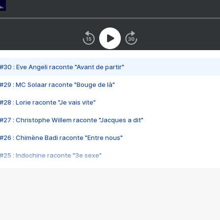
#30 : Eve Angeli raconte "Avant de partir"
#29 : MC Solaar raconte "Bouge de là"
28 : Lorie raconte "Je vais vite"
#27 : Christophe Willem raconte "Jacques a dit"
#26 : Chimène Badi raconte "Entre nous"
#25 : Indochine raconte "3e sexe"
#24 : Zaho raconte "C'est chelou"
#23 : Patrick Bruel raconte "Au café des délices"
#22 : Kyo raconte "Le chemin"