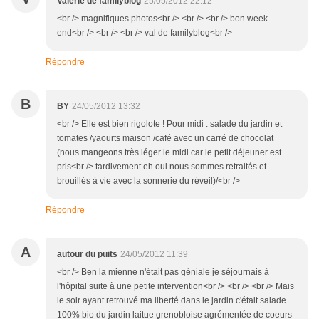
Valérie de familyblog
25/05/2012 22:12
<br /> magnifiques photos<br /> <br /> <br /> bon week-
end<br /> <br /> <br /> val de familyblog<br />
Répondre
B
BY
24/05/2012 13:32
<br /> Elle est bien rigolote ! Pour midi : salade du jardin et
tomates /yaourts maison /café avec un carré de chocolat
(nous mangeons très léger le midi car le petit déjeuner est
pris<br /> tardivement eh oui nous sommes retraités et
brouillés à vie avec la sonnerie du réveil)/<br />
Répondre
A
autour du puits
24/05/2012 11:39
<br /> Ben la mienne n'était pas géniale je séjournais à
l'hôpital suite à une petite intervention<br /> <br /> <br /> Mais
le soir ayant retrouvé ma liberté dans le jardin c'était salade
100% bio du jardin laitue grenobloise agrémentée de coeurs