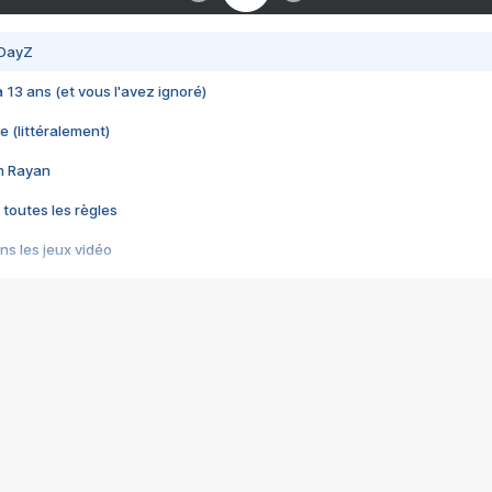
 DayZ
 a 13 ans (et vous l'avez ignoré)
e (littéralement)
im Rayan
 toutes les règles
s les jeux vidéo
us choquant de Rockstar ? - Le scandale BULLY
e plus moche de Steam
du RÊVE tourne au CAUCHEMAR
pendant 8 heures
it… à tort
umiliés par un jeu vidéo