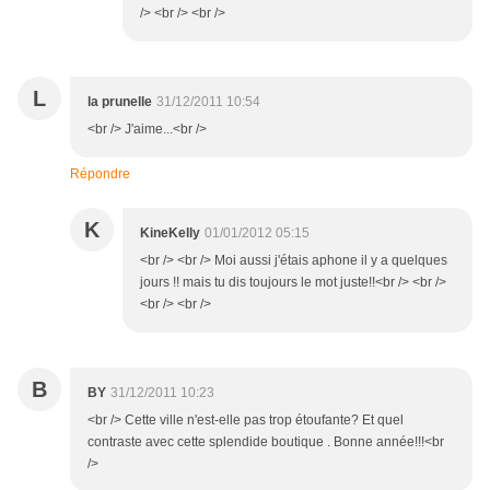
/> <br /> <br />
L
la prunelle
31/12/2011 10:54
<br /> J'aime...<br />
Répondre
K
KineKelly
01/01/2012 05:15
<br /> <br /> Moi aussi j'étais aphone il y a quelques
jours !! mais tu dis toujours le mot juste!!<br /> <br />
<br /> <br />
B
BY
31/12/2011 10:23
<br /> Cette ville n'est-elle pas trop étoufante? Et quel
contraste avec cette splendide boutique . Bonne année!!!<br
/>