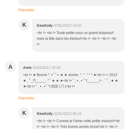
Répondre
K
KineKelly
07/01/2012 23:50
<br /> <br /> Toute petite sous un grand drapeau!!
mais la tête dans les étoiles!!<br /> <br /> <br /> <br
/>
A
Anne
01/01/2012 18:28
<br /> ★ Bonne *. • ˚ ˚ •. ★ ★ année. *. °. ° * * ★<br /> •. 2012
★ ˛ ˚ _Π_____. * ˚ ★ ★ ★<br /> ˚ ˛ • ˛ • ˚ */______/~ . ˚ ˚ ˛ ★ ★
★<br /> ˚ ˛ • ˛ • ˚ *| 田田 | 门 |<br />
Répondre
K
KineKelly
02/01/2012 05:16
<br /> <br /> Comme je l'aime cette petite maison!!<br
/> <br /> <br /> Très bonne année,Anne!<br /> <br />