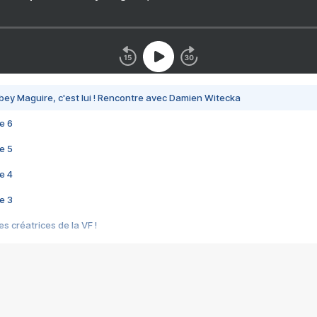
bey Maguire, c'est lui ! Rencontre avec Damien Witecka
e 6
e 5
e 4
e 3
s créatrices de la VF !
e 2
e 1
e Mektoub My Love arrive enfin ! Rencontre avec Shaïn Boumedine et Sal