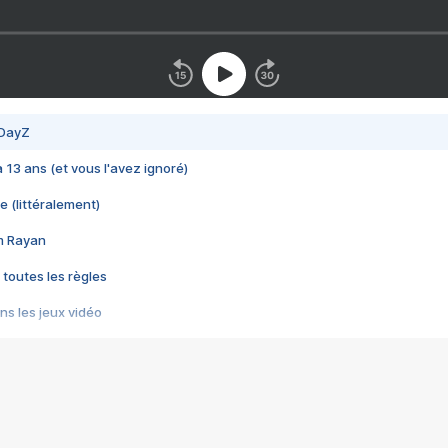
 DayZ
 a 13 ans (et vous l'avez ignoré)
e (littéralement)
im Rayan
 toutes les règles
s les jeux vidéo
us choquant de Rockstar ? - Le scandale BULLY
e plus moche de Steam
du RÊVE tourne au CAUCHEMAR