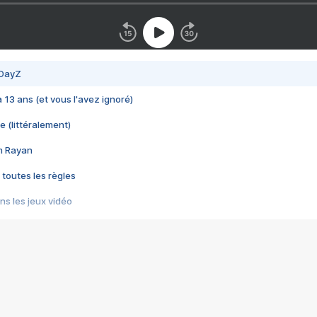
 DayZ
 a 13 ans (et vous l'avez ignoré)
e (littéralement)
im Rayan
 toutes les règles
s les jeux vidéo
us choquant de Rockstar ? - Le scandale BULLY
e plus moche de Steam
du RÊVE tourne au CAUCHEMAR
pendant 8 heures