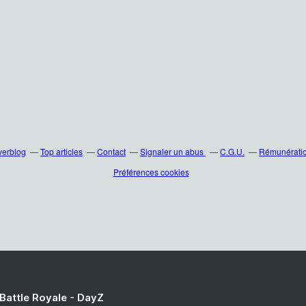
verblog
Top articles
Contact
Signaler un abus
C.G.U.
Rémunération
Préférences cookies
 Battle Royale - DayZ