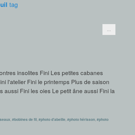
uil
tag
…
contres insolites Fini Les petites cabanes
ni l'atelier Fini le printemps Plus de saison
 aussi Fini les oies Le petit âne aussi Fini la
iseaux
,
#bobines de fil
,
#photo d'abeille
,
#photo hérisson
,
#photo