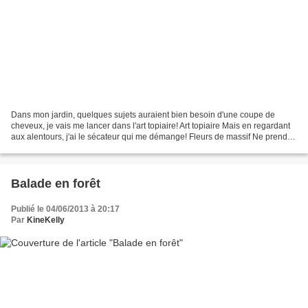
Dans mon jardin, quelques sujets auraient bien besoin d'une coupe de
cheveux, je vais me lancer dans l'art topiaire! Art topiaire Mais en regardant
aux alentours, j'ai le sécateur qui me démange! Fleurs de massif Ne prends
pas cet air inquiet, je te trouve...
Balade en forêt
Publié le 04/06/2013 à 20:17
Par
KineKelly