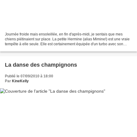
Journée froide mais ensoleillée, en fin d'après-midi, je sentais que mes
chiens piétinaient sur place. La petite Hermine (alias Mimine!) est une vraie
tempête à elle seule. Elle est certainement équipée d'un turbo avec son
coeur d'athlète. Folie ne s'affole...
La danse des champignons
Publié le 07/09/2010 à 18:00
Par
KineKelly