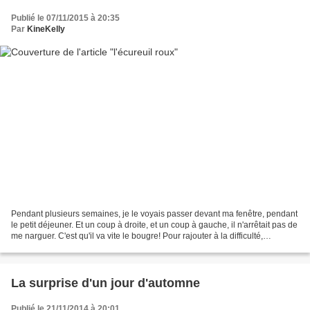
Publié le 07/11/2015 à 20:35
Par
KineKelly
Pendant plusieurs semaines, je le voyais passer devant ma fenêtre, pendant
le petit déjeuner. Et un coup à droite, et un coup à gauche, il n'arrêtait pas de
me narguer. C'est qu'il va vite le bougre! Pour rajouter à la difficulté,
Monsieur fait ses courses...
La surprise d'un jour d'automne
Publié le 21/11/2014 à 20:01