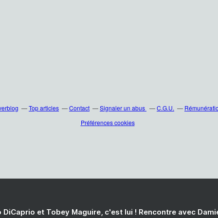
verblog
Top articles
Contact
Signaler un abus
C.G.U.
Rémunération
Préférences cookies
 DiCaprio et Tobey Maguire, c'est lui ! Rencontre avec Dam