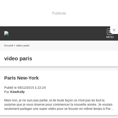
Publicité
MENU
Accueil
» video paris
video paris
Paris New-York
Publié le 08/12/2015 à 22:24
Par
KineKelly
Mais non, je ne suis pas partie, et de toute façon ce n'est pas du tout la
surprise que je vous réserve pour commencer la nouvelle année. Je voulais
seulement partager une super vidéo pour se trouver en même temps à Paris
et à New-York sans se fatiguer....