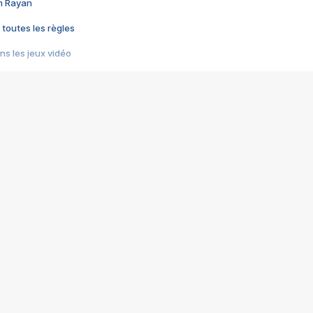
im Rayan
 toutes les règles
s les jeux vidéo
us choquant de Rockstar ? - Le scandale BULLY
e plus moche de Steam
du RÊVE tourne au CAUCHEMAR
pendant 8 heures
it… à tort
umiliés par un jeu vidéo
ire - Final Fantasy 8
ti un empire - Age of Empires
story DOFUS
tard, il crée l'un des pires jeux de tous les temps, MindsEye.