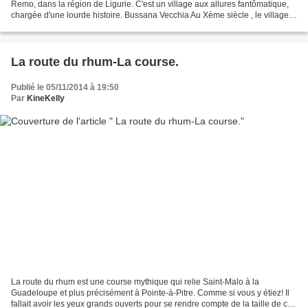
Remo, dans la région de Ligurie. C'est un village aux allures fantômatique,
chargée d'une lourde histoire. Bussana Vecchia Au Xème siècle , le village
fût détruit par les sarrasins...
La route du rhum-La course.
Publié le 05/11/2014 à 19:50
Par
KineKelly
La route du rhum est une course mythique qui relie Saint-Malo à la
Guadeloupe et plus précisément à Pointe-à-Pitre. Comme si vous y étiez! Il
fallait avoir les yeux grands ouverts pour se rendre compte de la taille de ces