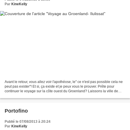
Par
KineKelly
Avant le retour, vous allez voir l'apothéose, le" ce n'est pas possible cela ne
peut pas exister"! Et si, ça existe et je peux vous le prouver. Prête pour
continuer le voyage sur la côte ouest du Groenland? Laissons la ville de
Nuuk derrière nous et suivons...
Portofino
Publié le 07/08/2013 à 20:24
Par
KineKelly