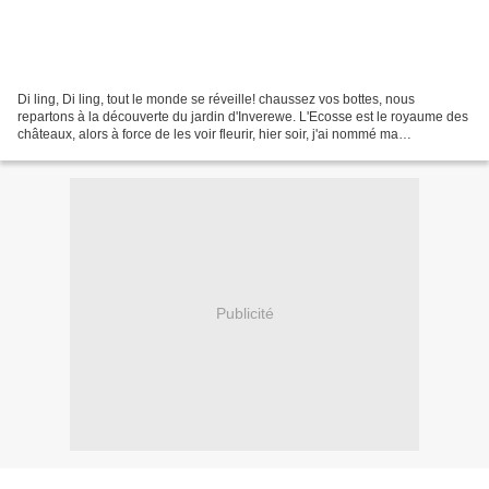
Di ling, Di ling, tout le monde se réveille! chaussez vos bottes, nous
repartons à la découverte du jardin d'Inverewe. L'Ecosse est le royaume des
châteaux, alors à force de les voir fleurir, hier soir, j'ai nommé ma
balade"Inverewe castle". Ce matin,...
Publicité