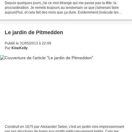
Depuis quelques jours, j'ai ce mot étrange qui me passe pas la tête: la
procrastination. Je remets toujours au lendemain ce que j'aimerais faire
aujourd'hui, et cela fait des mois que ça dure. Evidemment j'exécute les
taches journalières, celles qui correspondent...
Le jardin de Pitmedden
Publié le 31/05/2013 à 22:06
Par
KineKelly
Construit en 1675 par Alexander Seton, c'est un jardin clos impressionnant
par ses structures de haies aux motifs méticuleusement taillés. Cela me