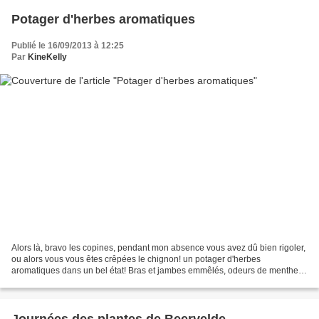
Potager d'herbes aromatiques
Publié le 16/09/2013 à 12:25
Par
KineKelly
Alors là, bravo les copines, pendant mon absence vous avez dû bien rigoler,
ou alors vous vous êtes crêpées le chignon! un potager d'herbes
aromatiques dans un bel état! Bras et jambes emmêlés, odeurs de menthe et
sauge mélangées , la couleur des tomates...
Journées des plantes de Beervelde