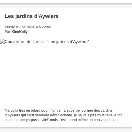
première vue, il n'est pas très...
Les jardins d'Aywiers
Publié le 15/10/2014 à 22:06
Par
KineKelly
Me voilà très en retard pour montrer la superbe journée des Jardins
d'Aywiers qui s'est déroulée début octobre. je ne vais pas vous faire le "oh!
ce que le temps passe vite!" mais c'est quand même un peu vrai lorsque
vous vous intéressez à tout ce qui...