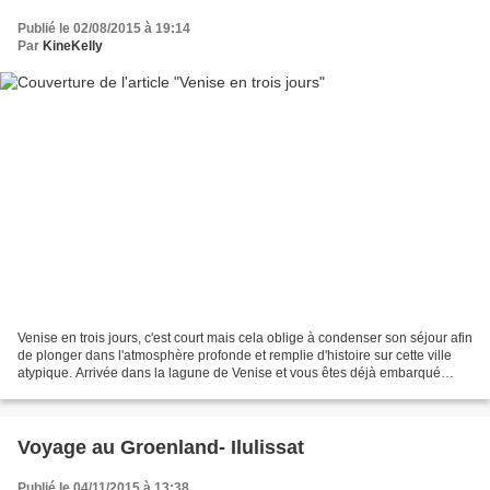
Publié le 02/08/2015 à 19:14
Par
KineKelly
Venise en trois jours, c'est court mais cela oblige à condenser son séjour afin
de plonger dans l'atmosphère profonde et remplie d'histoire sur cette ville
atypique. Arrivée dans la lagune de Venise et vous êtes déjà embarqué
dans un rêve. la lagune de...
Voyage au Groenland- Ilulissat
Publié le 04/11/2015 à 13:38