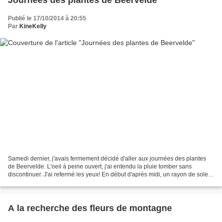
Publié le 17/10/2014 à 20:55
Par
KineKelly
Samedi dernier, j'avais fermement décidé d'aller aux journées des plantes
de Beervelde. L'oeil à peine ouvert, j'ai entendu la pluie tomber sans
discontinuer. J'ai refermé les yeux! En début d'après midi, un rayon de soleil
est apparu. Ni une ni deux,...
A la recherche des fleurs de montagne