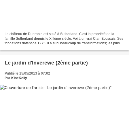
Le château de Dunrobin est situé à Sutherland. C'est la propriété de la
famille Sutherland depuis le XIIIème siècle. Voilà un vrai Clan Ecossais! Ses
fondations datent de 1275. Il a subi beaucoup de transformations; les plus
importantes se passent en...
Le jardin d'Inverewe (2ème partie)
Publié le 15/05/2013 à 07:02
Par
KineKelly