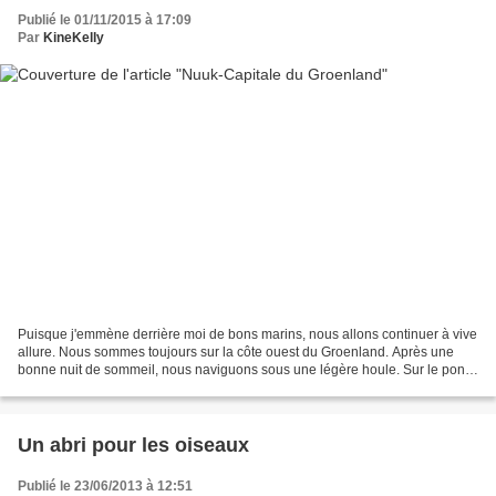
Publié le 01/11/2015 à 17:09
Par
KineKelly
Puisque j'emmène derrière moi de bons marins, nous allons continuer à vive
allure. Nous sommes toujours sur la côte ouest du Groenland. Après une
bonne nuit de sommeil, nous naviguons sous une légère houle. Sur le pont,
l'atmosphère est vaporeuse. océan...
Un abri pour les oiseaux
Publié le 23/06/2013 à 12:51