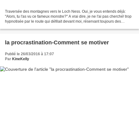
Traversée des montagnes vers le Loch Ness. Oui, je vous entends déjà:
"Alors, tu l'as vu ce fameux monstre?" A vrai dire, je ne l'ai pas cherché! trop
hypnotisée par le route qui défilait devant moi, réservant toujours des
images de contes de fées Paysage...
la procrastination-Comment se motiver
Publié le 26/03/2016 à 17:07
Par
KineKelly