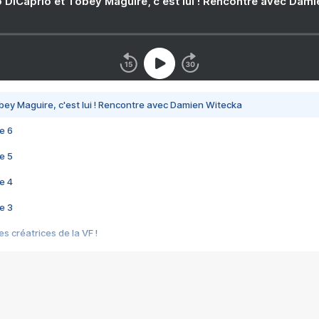
 DiCaprio et Tobey Maguire, c'est lui ! Rencontre avec Dam
bey Maguire, c'est lui ! Rencontre avec Damien Witecka
e 6
e 5
e 4
e 3
s créatrices de la VF !
e 2
e 1
e Mektoub My Love arrive enfin ! Rencontre avec Shaïn Boumedine et Sal