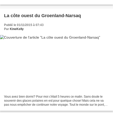
immenses multicoques. Ce que...
La côte ouest du Groenland-Narsaq
Publié le 01/11/2015 à 07:43
Par
KineKelly
Vous avez bien dormi? Pour moi c'était 5 heures ce matin. Sans doute le
souvenir des glaces polaires en est pour quelque chose! Mais cela ne va
pas nous empêcher de continuer notre voyage. Tout le monde sur le pont,
nous naviguons vers Narsaq et nous...