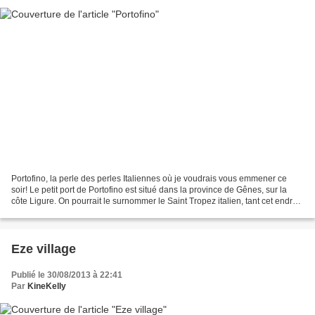
Portofino, la perle des perles Italiennes où je voudrais vous emmener ce
soir! Le petit port de Portofino est situé dans la province de Gênes, sur la
côte Ligure. On pourrait le surnommer le Saint Tropez italien, tant cet endroit
a été envahi par les...
Eze village
Publié le 30/08/2013 à 22:41
Par
KineKelly