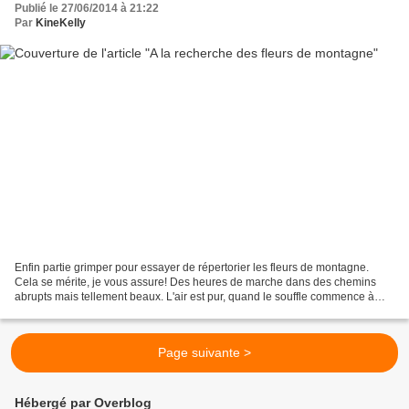
Publié le 27/06/2014 à 21:22
Par
KineKelly
Enfin partie grimper pour essayer de répertorier les fleurs de montagne.
Cela se mérite, je vous assure! Des heures de marche dans des chemins
abrupts mais tellement beaux. L'air est pur, quand le souffle commence à
manquer, une petite fleur se présente...
Page suivante >
Hébergé par Overblog